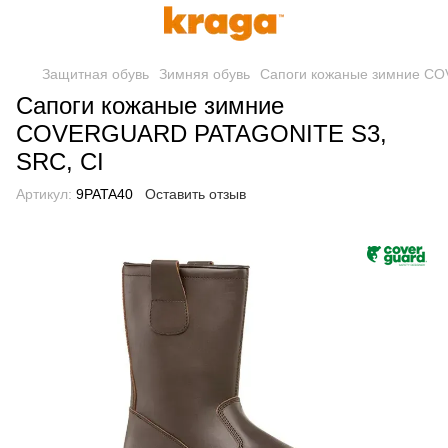
Защитная обувь
Зимняя обувь
Сапоги кожаные зимние C
Сапоги кожаные зимние
COVERGUARD PATAGONITE S3,
SRC, CI
Артикул:
9PATA40
Оставить отзыв