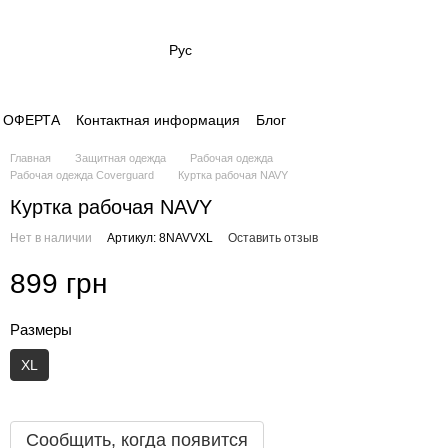
Рус
- ОФЕРТА
Контактная информация
Блог
Главная
Защитная одежда
Рабочая одежда
Рабочая одежда Coverguard
Куртка рабочая NAVY
Куртка рабочая NAVY
Нет в наличии
Артикул: 8NAVVXL
Оставить отзыв
899 грн
Размеры
XL
Сообщить, когда появится