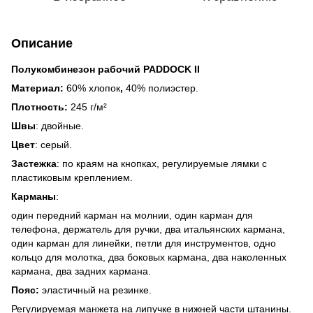
Описание
Полукомбинезон рабочий PADDOCK II
Материал:
60% хлопок
,
40% полиэстер.
Плотность:
245 г/м²
Швы
: двойные.
Цвет
: серый.
Застежка
: по краям на кнопках, регулируемые лямки с
пластиковым креплением.
Карманы
:
один передний карман на молнии, один карман для
телефона, держатель для ручки, два итальянских кармана,
один карман для линейки, петли для инструментов, одно
кольцо для молотка, два боковых кармана, два наколенных
кармана, два задних кармана.
Пояс:
эластичный на резинке.
Регулируемая манжета на липучке в нижней части штанины.