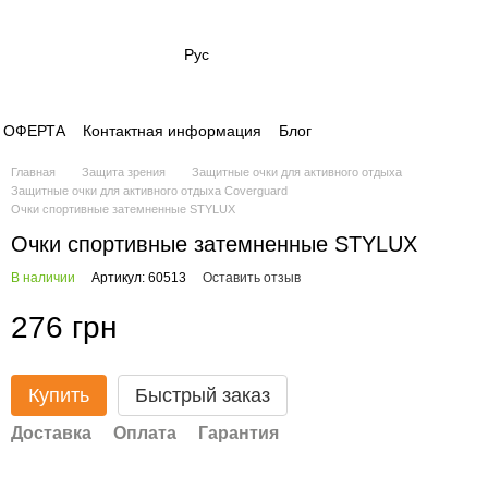
Рус
- ОФЕРТА
Контактная информация
Блог
Главная
Защита зрения
Защитные очки для активного отдыха
Защитные очки для активного отдыха Coverguard
Очки спортивные затемненные STYLUX
Очки спортивные затемненные STYLUX
В наличии
Артикул: 60513
Оставить отзыв
276 грн
Купить
Быстрый заказ
Доставка
Оплата
Гарантия