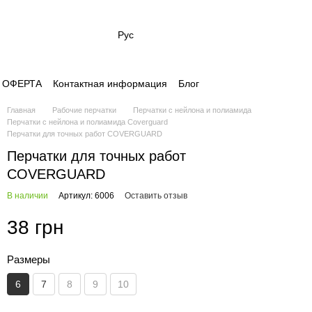
Рус
- ОФЕРТА
Контактная информация
Блог
Главная
Рабочие перчатки
Перчатки с нейлона и полиамида
Перчатки с нейлона и полиамида Coverguard
Перчатки для точных работ COVERGUARD
Перчатки для точных работ
COVERGUARD
В наличии
Артикул: 6006
Оставить отзыв
38 грн
Размеры
6
7
8
9
10