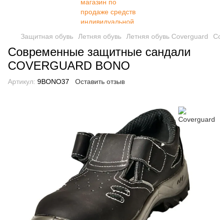
Защитная обувь
Летняя обувь
Летняя обувь Coverguard
С
Современные защитные сандали
COVERGUARD BONO
Артикул:
9BONO37
Оставить отзыв