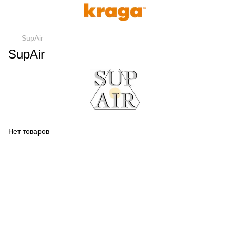
SupAir
SupAir
Нет товаров