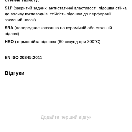
Ступені захисту:
S1P
(закритий задник; антистатичні властивості; підошва стійка
до впливу вуглеводнів; стійкість підошви до перфорації;
захисний носок).
SRA
(попереджає ковзанню на керамічній або стальній
підлозі).
HRO
(термостійка підошва (60 секунд при 300°C).
EN ISO 20345:2011
Відгуки
Додайте перший відгук