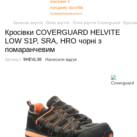
Захисне взуття
Літнє взуття
Літнє взуття Coverguard
Кросі
Кросівки COVERGUARD HELVITE
LOW S1P, SRA, HRO чорні з
помаранчевим
Артикул:
9HEVL38
Написати відгук