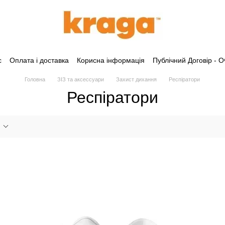
с
Оплата і доставка
Корисна інформація
Публічний Договір -
Головна
ЗІЗ та аксессуари
Захист дихання
Респіратори
Респіратори