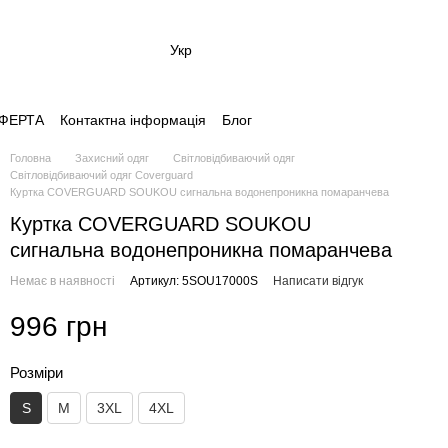
Укр
 ОФЕРТА
Контактна інформація
Блог
Головна
Захисний одяг
Світловідбиваючий одяг
Світловідбиваючий одяг Coverguard
Куртка COVERGUARD SOUKOU сигнальна водонепроникна помаранчева
Куртка COVERGUARD SOUKOU
сигнальна водонепроникна помаранчева
Немає в наявності
Артикул: 5SOU17000S
Написати відгук
996 грн
Розміри
S
M
3XL
4XL