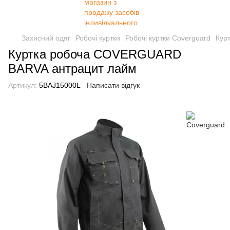
Захисний одяг
Робочі куртки
Робочі куртки Coverguard
Кур
Куртка робоча COVERGUARD
BARVA антрацит лайм
Артикул:
5BAJ15000L
Написати відгук