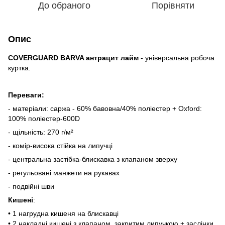
До обраного
Порівняти
Опис
COVERGUARD BARVA антрацит
лайм
- універсальна робоча
куртка.
Переваги:
- матеріали: саржа - 60% бавовна/40% поліестер + Oxford:
100% поліестер-600D
- щільність: 270 г/м²
- комір-висока стійка на липучці
-
центральна застібка-блискавка з клапаном зверху
- регульовані манжети на рукавах
- подвійні шви
Кишені
:
• 1 нагрудна кишеня на блискавці
• 2 накладні кишені з клапаном, закритим липучкою + заслінки