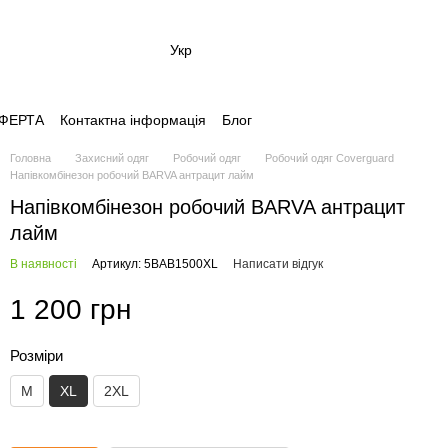
Укр
 ОФЕРТА
Контактна інформація
Блог
Головна
Захисний одяг
Робочий одяг
Робочий одяг Coverguard
Напівкомбінезон робочий BARVA антрацит лайм
Напівкомбінезон робочий BARVA антрацит
лайм
В наявності
Артикул: 5BAB1500XL
Написати відгук
1 200 грн
Розміри
M
XL
2XL