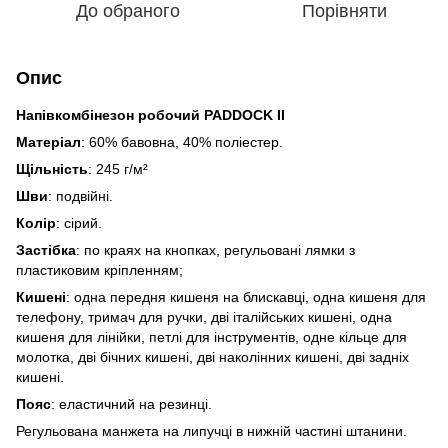
До обраного
Порівняти
Опис
Напівкомбінезон робочий PADDOCK II
Матеріал
: 60% бавовна, 40% поліестер.
Щільність
: 245 г/м²
Шви
: подвійні.
Колір
: сірий.
Застібка
: по краях на кнопках, регульовані лямки з
пластиковим кріпленням;
Кишені
: одна передня кишеня на блискавці, одна кишеня для
телефону, тримач для ручки, дві італійських кишені, одна
кишеня для лінійки, петлі для інструментів, одне кільце для
молотка, дві бічних кишені, дві наколінних кишені, дві задніх
кишені.
Пояс
: еластичний на резинці.
Регульована манжета на липучці в нижній частині штанини.