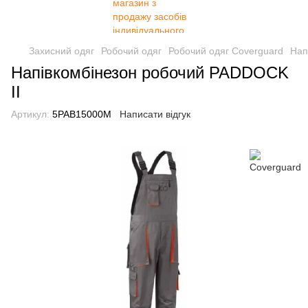
Захисний одяг
Робочий одяг
Робочий одяг Coverguard
Нап
Напівкомбінезон робочий PADDOCK
II
Артикул:
5PAB15000M
Написати відгук