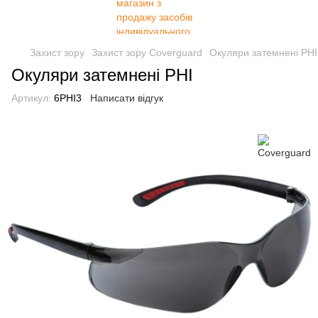
Захист зору
Захист зору Coverguard
Окуляри затемнені PHI
Окуляри затемнені PHI
Артикул:
6PHI3
Написати відгук