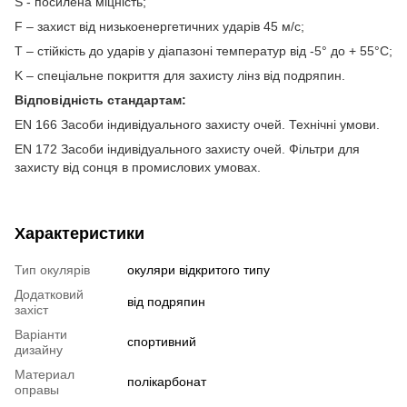
S - посилена міцність;
F – захист від низькоенергетичних ударів 45 м/с;
T – стійкість до ударів у діапазоні температур від -5° до + 55°C;
K – спеціальне покриття для захисту лінз від подряпин.
Відповідність стандартам:
EN 166 Засоби індивідуального захисту очей. Технічні умови.
EN 172 Засоби індивідуального захисту очей. Фільтри для
захисту від сонця в промислових умовах.
Характеристики
Тип окулярів
окуляри відкритого типу
Додатковий
від подряпин
захіст
Варіанти
спортивний
дизайну
Материал
полікарбонат
оправы