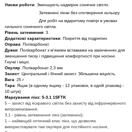
Умови роботи
: Зменшують надмірне сонячне світло.
Затемнені лінзи без спотворення кольору.
Для робіт на відкритому повітрі в умовах
сильного сонячного світла.
Рівень затемнення
: 3.
Додаткові характеристики
: Покриття від подряпин.
Оправа
: Полікарбонат.
Дужки
: Полікарбонат з м'якими вставками на закінченнях для
зменшення тиску і підвищення комфортності при носінні.
Гнучкі і міцні.
Окуляр
: Полікарбонат 2,3 мм
Захист
: Центральний і бічний захист. Збільшена міцність.
Вага
: 25 г
Тара
: Ящик (в одному ящику - 12 упаковок, в одній упаковці -
10 штук)
Маркування лінз: 5-3.1 1SFTK
5 – захист від яскравого світла без захисту від інфрачервоного
випромінювання;
3,1 - рівень затемнення лінз (затемнені);
1 – найвищий оптичний клас лінз, що дозволяє
використовувати такі окуляри для постійного носіння;