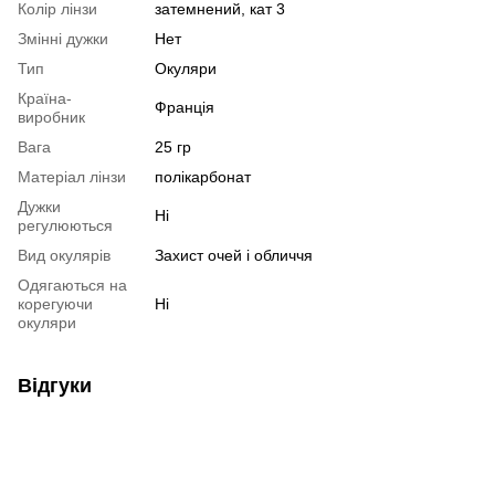
Колір лінзи
затемнений, кат 3
Змінні дужки
Нет
Тип
Окуляри
Країна-
Франція
виробник
Вага
25 гр
Матеріал лінзи
полікарбонат
Дужки
Ні
регулюються
Вид окулярів
Захист очей і обличчя
Одягаються на
корегуючи
Ні
окуляри
Відгуки