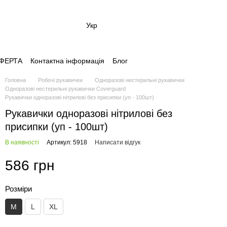
Укр
 ОФЕРТА
Контактна інформація
Блог
Головна
Робочі рукавички
Одноразові нестерильні рукавички
Одноразові нестерильні рукавички Coverguard
Рукавички одноразові нітрилові без присипки (уп - 100шт)
Рукавички одноразові нітрилові без
присипки (уп - 100шт)
В наявності
Артикул: 5918
Написати відгук
586 грн
Розміри
M
L
XL