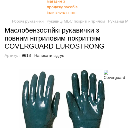
Робочі рукавички
Рукавиці МБС покриті нітрилом
Рукавиці 
Маслобензостійкі рукавички з
повним нітриловим покриттям
COVERGUARD EUROSTRONG
Артикул:
9618
Написати відгук