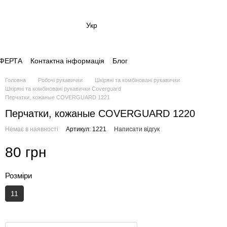
Укр
 ОФЕРТА
Контактна інформація
Блог
Головна
Робочі рукавички
Шкіряні та комбіновані рукавички
Шкіряні та комбіновані рукавички Coverguard
Перчатки, кожаные COVERGUARD 1221
Перчатки, кожаные COVERGUARD 1220
Немає в наявності
Артикул: 1221
Написати відгук
80 грн
Розміри
11