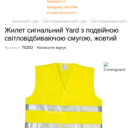
Захисний одяг
Світловідбиваючий одяг
Світловідбиваючий 
Жилет сигнальний Yard з подвійною
світловідбиваючою смугою, жовтий
Артикул:
70202
Написати відгук